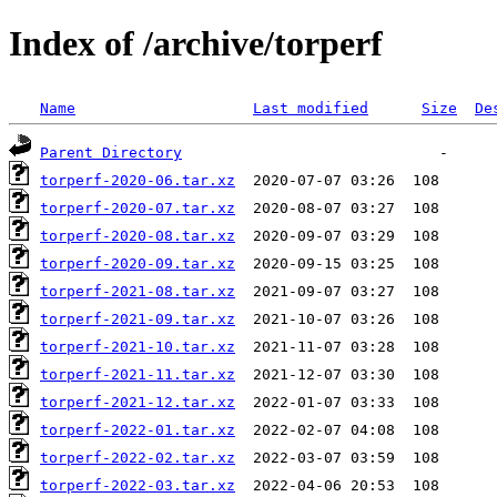
Index of /archive/torperf
Name
Last modified
Size
De
Parent Directory
torperf-2020-06.tar.xz
torperf-2020-07.tar.xz
torperf-2020-08.tar.xz
torperf-2020-09.tar.xz
torperf-2021-08.tar.xz
torperf-2021-09.tar.xz
torperf-2021-10.tar.xz
torperf-2021-11.tar.xz
torperf-2021-12.tar.xz
torperf-2022-01.tar.xz
torperf-2022-02.tar.xz
torperf-2022-03.tar.xz