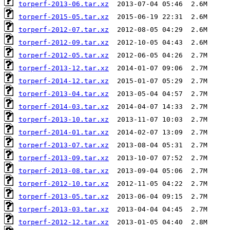
torperf-2013-06.tar.xz
torperf-2015-05.tar.xz
torperf-2012-07.tar.xz
torperf-2012-09.tar.xz
torperf-2012-05.tar.xz
torperf-2013-12.tar.xz
torperf-2014-12.tar.xz
torperf-2013-04.tar.xz
torperf-2014-03.tar.xz
torperf-2013-10.tar.xz
torperf-2014-01.tar.xz
torperf-2013-07.tar.xz
torperf-2013-09.tar.xz
torperf-2013-08.tar.xz
torperf-2012-10.tar.xz
torperf-2013-05.tar.xz
torperf-2013-03.tar.xz
torperf-2012-12.tar.xz