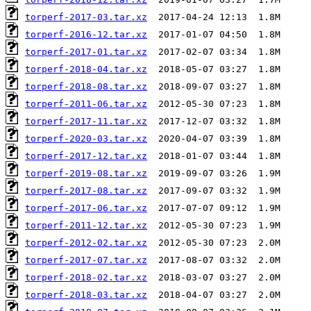
torperf-2017-03.tar.xz
torperf-2016-12.tar.xz
torperf-2017-01.tar.xz
torperf-2018-04.tar.xz
torperf-2018-08.tar.xz
torperf-2011-06.tar.xz
torperf-2017-11.tar.xz
torperf-2020-03.tar.xz
torperf-2017-12.tar.xz
torperf-2019-08.tar.xz
torperf-2017-08.tar.xz
torperf-2017-06.tar.xz
torperf-2011-12.tar.xz
torperf-2012-02.tar.xz
torperf-2017-07.tar.xz
torperf-2018-02.tar.xz
torperf-2018-03.tar.xz