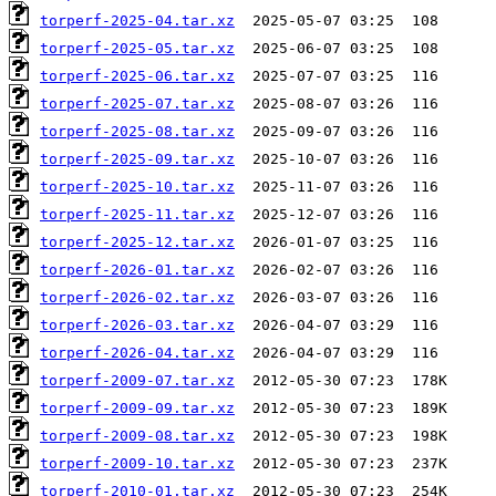
torperf-2025-04.tar.xz
torperf-2025-05.tar.xz
torperf-2025-06.tar.xz
torperf-2025-07.tar.xz
torperf-2025-08.tar.xz
torperf-2025-09.tar.xz
torperf-2025-10.tar.xz
torperf-2025-11.tar.xz
torperf-2025-12.tar.xz
torperf-2026-01.tar.xz
torperf-2026-02.tar.xz
torperf-2026-03.tar.xz
torperf-2026-04.tar.xz
torperf-2009-07.tar.xz
torperf-2009-09.tar.xz
torperf-2009-08.tar.xz
torperf-2009-10.tar.xz
torperf-2010-01.tar.xz