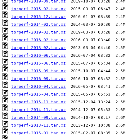
torperf-2019-09.tar.xz
torperf-2015-02.tar.xz
torperf-2015-12.tar.xz
torperf-2014-02.tar.xz
torperf-2019-02.tar.xz
torperf-2016-02.tar.xz
torperf-2013-02.tar.xz
torperf-2016-06.tar.xz
torperf-2015-06.tar.xz
torperf-2015-09.tar.xz
torperf-2016-09.tar.xz
torperf-2016-04.tar.xz
torperf-2015-04.tar.xz
torperf-2015-11.tar.xz
torperf-2014-11.tar.xz
torperf-2014-09.tar.xz
torperf-2013-11.tar.xz
torperf-2015-01.tar.xz